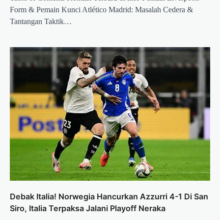
Form & Pemain Kunci Atlético Madrid: Masalah Cedera &
Tantangan Taktik…
Debak Italia! Norwegia Hancurkan Azzurri 4-1 Di San
Siro, Italia Terpaksa Jalani Playoff Neraka