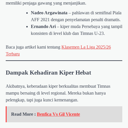
memiliki penjaga gawang yang menjanjikan.
Nadeo Argawinata
– pahlawan di semifinal Piala
AFF 2021 dengan penyelamatan penalti dramatis.
Ernando Ari
– kiper muda Persebaya yang tampil
konsisten di level klub dan Timnas U-23.
Baca juga artikel kami tentang
Klasemen La Liga 2025/26
Terbaru
Dampak Kehadiran Kiper Hebat
Akibatnya, keberadaan kiper berkualitas membuat Timnas
mampu bersaing di level regional. Mereka bukan hanya
pelengkap, tapi juga kunci kemenangan.
Read More :
Benfica Vs Gil Vicente