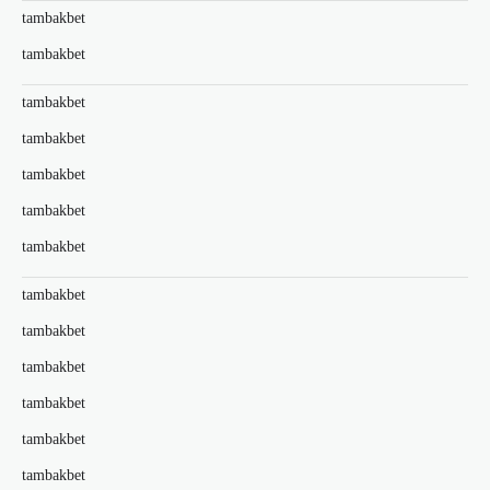
tambakbet
tambakbet
tambakbet
tambakbet
tambakbet
tambakbet
tambakbet
tambakbet
tambakbet
tambakbet
tambakbet
tambakbet
tambakbet