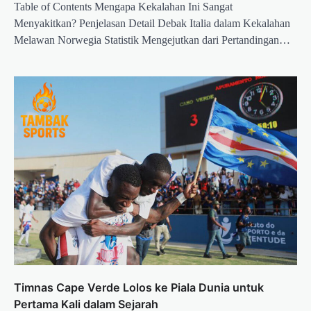
Table of Contents Mengapa Kekalahan Ini Sangat
Menyakitkan? Penjelasan Detail Debak Italia dalam Kekalahan
Melawan Norwegia Statistik Mengejutkan dari Pertandingan…
Timnas Cape Verde Lolos ke Piala Dunia untuk
Pertama Kali dalam Sejarah