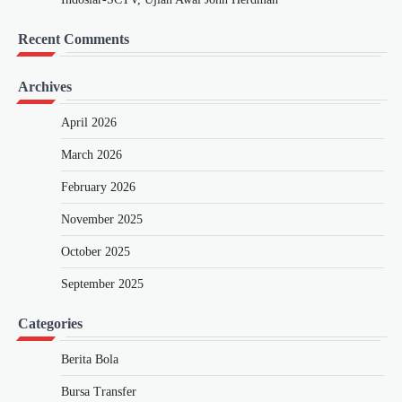
Recent Comments
Archives
April 2026
March 2026
February 2026
November 2025
October 2025
September 2025
Categories
Berita Bola
Bursa Transfer