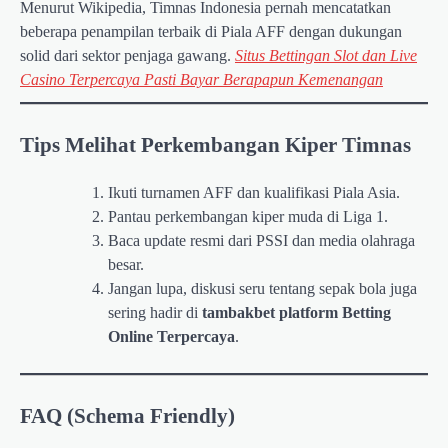
Menurut Wikipedia, Timnas Indonesia pernah mencatatkan
beberapa penampilan terbaik di Piala AFF dengan dukungan
solid dari sektor penjaga gawang.
Situs Bettingan Slot dan Live
Casino Terpercaya Pasti Bayar Berapapun Kemenangan
Tips Melihat Perkembangan Kiper Timnas
Ikuti turnamen AFF dan kualifikasi Piala Asia.
Pantau perkembangan kiper muda di Liga 1.
Baca update resmi dari PSSI dan media olahraga
besar.
Jangan lupa, diskusi seru tentang sepak bola juga
sering hadir di
tambakbet platform Betting
Online Terpercaya
.
FAQ (Schema Friendly)