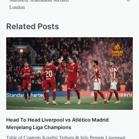
London
Related Posts
Head To Head Liverpool vs Atlético Madrid
Menjelang Liga Champions
Table of Contents Kondisi Terbaru & Info Pemain Liverpool: