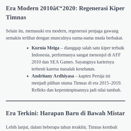
Era Modern 2010â€“2020: Regenerasi Kiper
Timnas
Selain itu, memasuki era modern, regenerasi penjaga gawang
semakin terlihat dengan munculnya nama-nama muda berbakat.
Kurnia Meiga
– dianggap salah satu kiper terbaik
Indonesia, performanya sangat menonjol di AFF
2010 dan SEA Games. Sayangnya kariernya
terhenti karena masalah kesehatan.
Andritany Ardhiyasa
– kapten Persija ini
menjadi pilihan utama Timnas di era 2015–2019.
Refleks dan kepemimpinannya jadi nilai tambah.
Era Terkini: Harapan Baru di Bawah Mistar
Lebih lanjut, dalam beberapa tahun terakhir, Timnas kembali