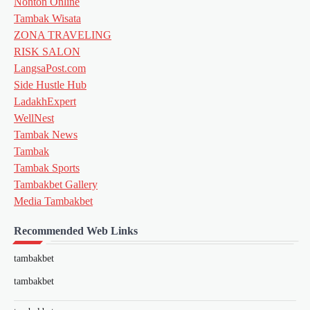
Nonton Online
Tambak Wisata
ZONA TRAVELING
RISK SALON
LangsaPost.com
Side Hustle Hub
LadakhExpert
WellNest
Tambak News
Tambak
Tambak Sports
Tambakbet Gallery
Media Tambakbet
Recommended Web Links
tambakbet
tambakbet