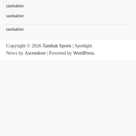
tambakbet
tambakbet
tambakbet
Copyright © 2026
Tambak Sports
| Spotlight
News by
Ascendoor
| Powered by
WordPress
.