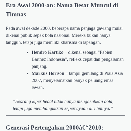
Era Awal 2000-an: Nama Besar Muncul di
Timnas
Pada awal dekade 2000, beberapa nama penjaga gawang mulai
dikenal publik sepak bola nasional. Mereka bukan hanya
tangguh, tetapi juga memiliki kharisma di lapangan.
Hendro Kartiko
– dikenal sebagai “Fabien
Barthez Indonesia”, refleks cepat dan pengalaman
panjang.
Markus Horison
– tampil gemilang di Piala Asia
2007, menyelamatkan banyak peluang emas
lawan.
“Seorang kiper hebat tidak hanya menghentikan bola,
tetapi juga membangkitkan kepercayaan diri timnya.”
Generasi Pertengahan 2000â€“2010: